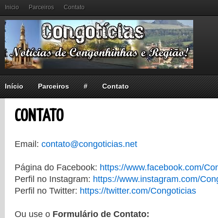
Inicio
Parceiros
Contato
Início
Parceiros
#
Contato
CONTATO
Email:
contato@congoticias.net
Página do Facebook:
https://www.facebook.com/Con
Perfil no Instagram:
https://www.instagram.com/Cong
Perfil no Twitter:
https://twitter.com/Congoticias
Ou use o
Formulário de Contato: