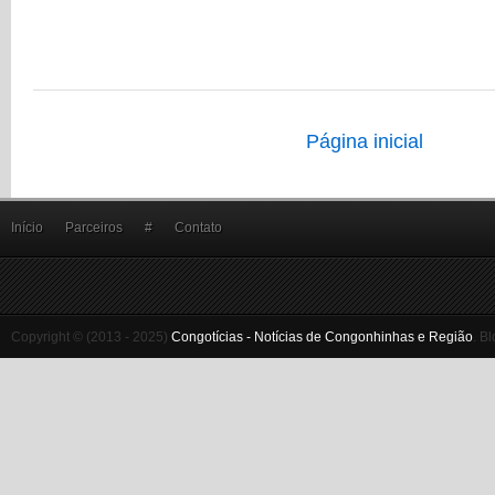
Página inicial
Início
Parceiros
#
Contato
Copyright © (2013 - 2025)
Congotícias - Notícias de Congonhinhas e Região
.
Bl