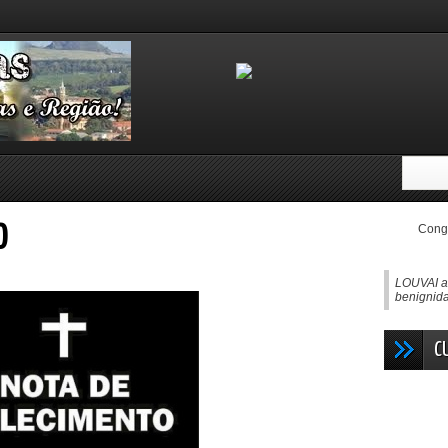
Congo
O
LOUVAI ao
benignida
C