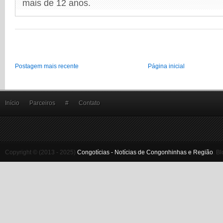
mais de 12 anos.
Postagem mais recente
Página inicial
Início
Parceiros
#
Contato
Copyright © (2013 - 2025)
Congotícias - Notícias de Congonhinhas e Região
.
Bl