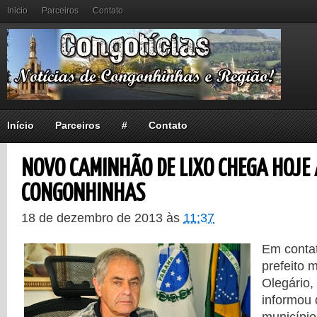
Inicio
Parceiros
Contato
Início
Parceiros
#
Contato
NOVO CAMINHÃO DE LIXO CHEGA HOJE 
CONGONHINHAS
18 de dezembro de 2013
às
11:37
Em contat
prefeito 
Olegário
informou 