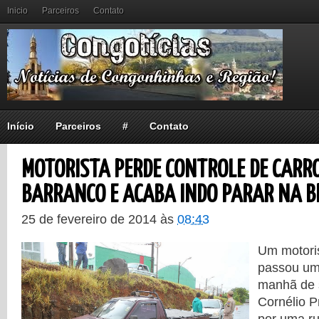
Inicio
Parceiros
Contato
Início
Parceiros
#
Contato
MOTORISTA PERDE CONTROLE DE CARRO
BARRANCO E ACABA INDO PARAR NA B
25 de fevereiro de 2014
às
08:43
Um motorist
passou um
manhã de s
Cornélio P