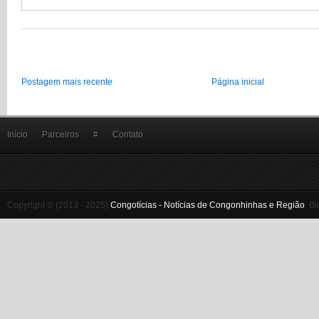
Postagem mais recente
Página inicial
Início
Parceiros
#
Contato
Copyright © (2013 - 2025)
Congotícias - Notícias de Congonhinhas e Região
.
Bl