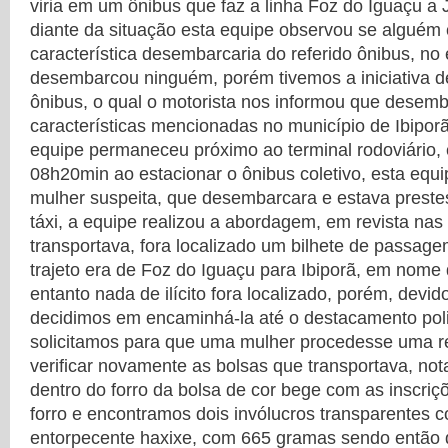
viria em um ônibus que faz a linha Foz do Iguaçu a 
diante da situação esta equipe observou se alguém
característica desembarcaria do referido ônibus, no
desembarcou ninguém, porém tivemos a iniciativa de
ônibus, o qual o motorista nos informou que dese
características mencionadas no município de Ibiporã
equipe permaneceu próximo ao terminal rodoviário, 
08h20min ao estacionar o ônibus coletivo, esta equ
mulher suspeita, que desembarcara e estava preste
táxi, a equipe realizou a abordagem, em revista nas
transportava, fora localizado um bilhete de passagem
trajeto era de Foz do Iguaçu para Ibiporã, em nome
entanto nada de ilícito fora localizado, porém, devi
decidimos em encaminhá-la até o destacamento polici
solicitamos para que uma mulher procedesse uma re
verificar novamente as bolsas que transportava, not
dentro do forro da bolsa de cor bege com as inscriç
forro e encontramos dois invólucros transparentes c
entorpecente haxixe, com 665 gramas sendo então 