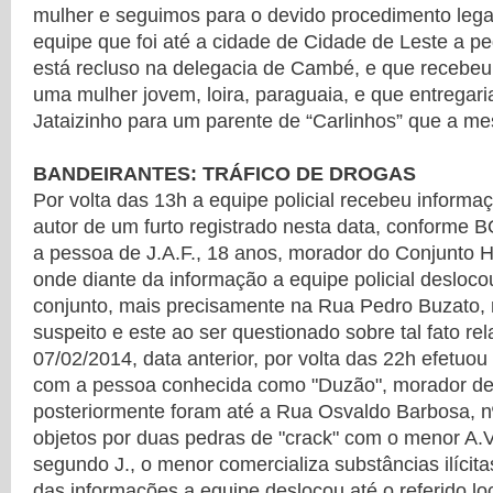
mulher e seguimos para o devido procedimento legal
equipe que foi até a cidade de Cidade de Leste a p
está recluso na delegacia de Cambé, e que recebeu
uma mulher jovem, loira, paraguaia, e que entregar
Jataizinho para um parente de “Carlinhos” que a 
BANDEIRANTES: TRÁFICO DE DROGAS
Por volta das 13h a equipe policial recebeu informa
autor de um furto registrado nesta data, conforme 
a pessoa de J.A.F., 18 anos, morador do Conjunto H
onde diante da informação a equipe policial deslocou
conjunto, mais precisamente na Rua Pedro Buzato, n
suspeito e este ao ser questionado sobre tal fato re
07/02/2014, data anterior, por volta das 22h efetuou
com a pessoa conhecida como "Duzão", morador de 
posteriormente foram até a Rua Osvaldo Barbosa, nº
objetos por duas pedras de "crack" com o menor A.V
segundo J., o menor comercializa substâncias ilícit
das informações a equipe deslocou até o referido lo