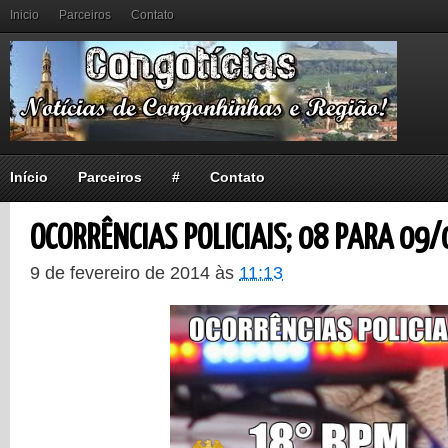
Inicio
Parceiros
Contato
Início
Parceiros
#
Contato
OCORRÊNCIAS POLICIAIS; 08 PARA 09/
9 de fevereiro de 2014
às
11:13