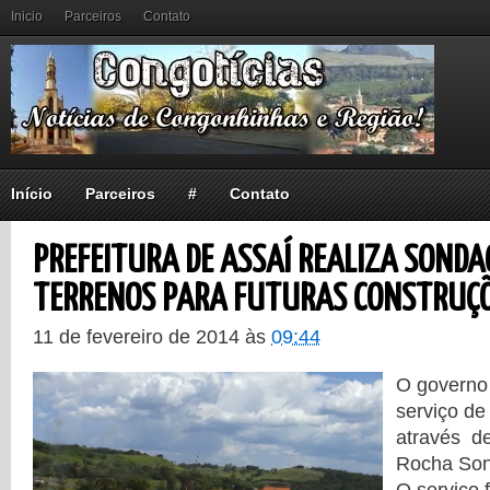
Inicio
Parceiros
Contato
Início
Parceiros
#
Contato
PREFEITURA DE ASSAÍ REALIZA SONDA
TERRENOS PARA FUTURAS CONSTRUÇ
11 de fevereiro de 2014
às
09:44
O governo 
serviço d
através d
Rocha So