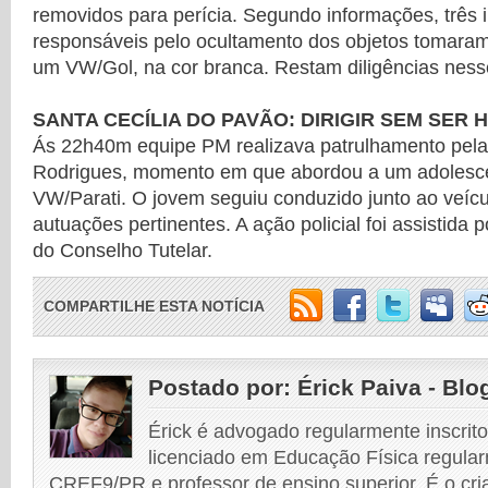
removidos para perícia. Segundo informações, três 
responsáveis pelo ocultamento dos objetos tomara
um VW/Gol, na cor branca. Restam diligências ness
SANTA CECÍLIA DO PAVÃO: DIRIGIR SEM SER 
Ás 22h40m equipe PM realizava patrulhamento pel
Rodrigues, momento em que abordou a um adolesce
VW/Parati. O jovem seguiu conduzido junto ao veícu
autuações pertinentes. A ação policial foi assistida
do Conselho Tutelar.
COMPARTILHE ESTA NOTÍCIA
Postado por:
Érick Paiva - Blo
Érick é advogado regularmente inscri
licenciado em Educação Física regular
CREF9/PR e professor de ensino superior. É o cri