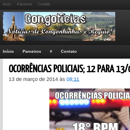
Inicio
Parceiros
Contato
Início
Parceiros
#
Contato
OCORRÊNCIAS POLICIAIS; 12 PARA 13/
13 de março de 2014
às
08:11