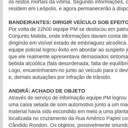
os restos mortais da vítima. Segundo informações, 
residem em Leópolis, e agora permanecerão à dispo
BANDEIRANTES: DIRIGIR VEÍCULO SOB EFEIT
Por volta de 22h00 equipe PM se deslocou em patr
Conjunto Matida, onde informações davam conta de
dirigindo em visível estado de embriaguez alcoólica
equipe policial logrou êxito em abordar ao suspeito j
que ele realmente apresentava demasiados sintoma
bebida alcoólica (fala desordenada; falta de equilíbrio
Logo, encaminharam-no junto ao veículo para o dev
e, demais autuações por infração de trânsito.
ANDIRÁ: ACHADO DE OBJETO
Através de serviço de informação equipe PM logrou 
uma caixa selada de som automotivo junto a um mac
material havia sido escondido em meio a uma plan
localizada no cruzamento da Rua Américo Papini c
Cândido Rondon. Os objetos, possivelmente oriundos 