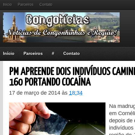
Inicio
Parceiros
Contato
Início
Parceiros
#
Contato
PM APREENDE DOIS INDIVÍDUOS CAMI
160 PORTANDO COCAÍNA
17 de março de 2014
às
18:34
Na madrug
em Cornéli
depois de 
indivíduo