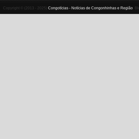
Copyright © (2013 - 2025)
Congotícias - Notícias de Congonhinhas e Região
.
Bl