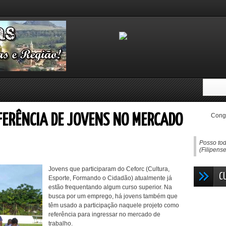
Congo
EFERÊNCIA DE JOVENS NO MERCADO
Posso tod
(Filipens
Jovens que participaram do Ceforc (Cultura,
C
Esporte, Formando o Cidadão) atualmente já
estão frequentando algum curso superior. Na
busca por um emprego, há jovens também que
têm usado a participação naquele projeto como
referência para ingressar no mercado de
trabalho.