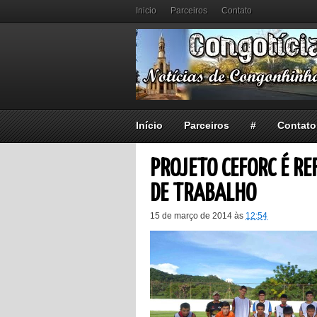
Inicio
Parceiros
Contato
Início
Parceiros
#
Contato
PROJETO CEFORC É R
DE TRABALHO
15 de março de 2014
às
12:54