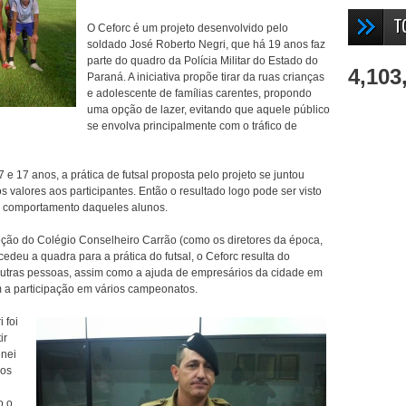
T
O Ceforc é um projeto desenvolvido pelo
soldado José Roberto Negri, que há 19 anos faz
parte do quadro da Polícia Militar do Estado do
4,103
Paraná. A iniciativa propõe tirar da ruas crianças
e adolescente de famílias carentes, propondo
uma opção de lazer, evitando que aquele público
se envolva principalmente com o tráfico de
e 17 anos, a prática de futsal proposta pelo projeto se juntou
 valores aos participantes. Então o resultado logo pode ser visto
o comportamento daqueles alunos.
reção do Colégio Conselheiro Carrão (como os diretores da época,
edeu a quadra para a prática do futsal, o Ceforc resulta do
 outras pessoas, assim como a ajuda de empresários da cidade em
m a participação em vários campeonatos.
 foi
ir
enei
dos
o o