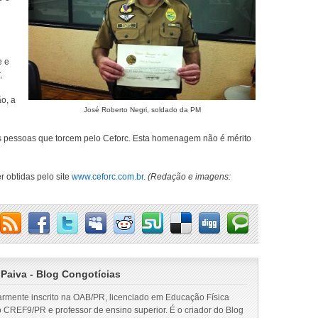
e e
,
ão, a
José Roberto Negri, soldado da PM
s pessoas que torcem pelo Ceforc. Esta homenagem não é mérito
 obtidas pelo site
www.ceforc.com.br
.
(Redação e imagens:
 Paiva - Blog Congotícias
armente inscrito na OAB/PR, licenciado em Educação Física
o CREF9/PR e professor de ensino superior. É o criador do Blog