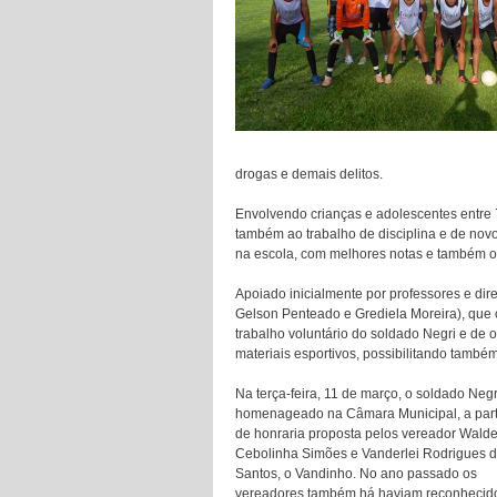
drogas e demais delitos.
Envolvendo crianças e adolescentes entre 7 
também ao trabalho de disciplina e de novos
na escola, com melhores notas e também 
Apoiado inicialmente por professores e di
Gelson Penteado e Grediela Moreira), que c
trabalho voluntário do soldado Negri e de
materiais esportivos, possibilitando també
Na terça-feira, 11 de março, o soldado Negri
homenageado na Câmara Municipal, a part
de honraria proposta pelos vereador Wald
Cebolinha Simões e Vanderlei Rodrigues 
Santos, o Vandinho. No ano passado os
vereadores também há haviam reconhecid