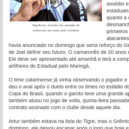
assédio 
estaduais
quanto a
desmanch
Orgulhoso, torcedor fez questão de
primeiros
evidenciar seu amor pelo Londrina
atacantes 
havia anunciado no domingo que seria reforço do Gr
de Joel definir seu futuro. O camaronês de 20 anos
Ele deve ser apresentado até amanhã e terá a comp
artilheiro do Estadual pelo Maringá.
O time catarinense já vinha observando o jogador e 
deu o aval após o duelo entre os times no estádio d
Copa do Brasil, quando o garoto teve uma grande a
também atuou no jogo de volta, quinta-feira passada.
contrato assinado com o clube desde aquele dia.
Artur também estava na lista do Tigre, mas o Grêmi
domingo, ele deixou escapar após o jogo que hoje e