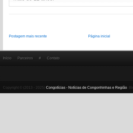
Postagem mais recente
Página inicial
Início
Parceiros
#
Contato
Copyright © (2013 - 2025)
Congotícias - Notícias de Congonhinhas e Região
.
Bl