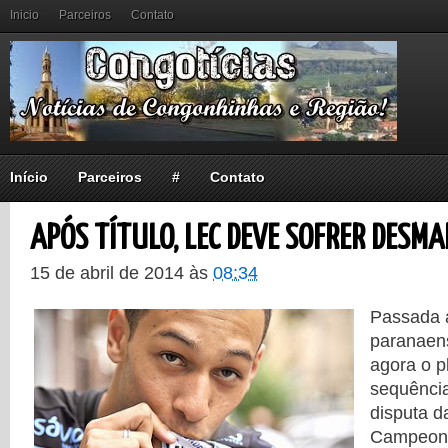
Inicio
Parceiros
Contato
Início
Parceiros
#
Contato
APÓS TÍTULO, LEC DEVE SOFRER DESM
15 de abril de 2014
às
08:34
Passada a
paranaen
agora o p
sequência
disputa d
Campeonat