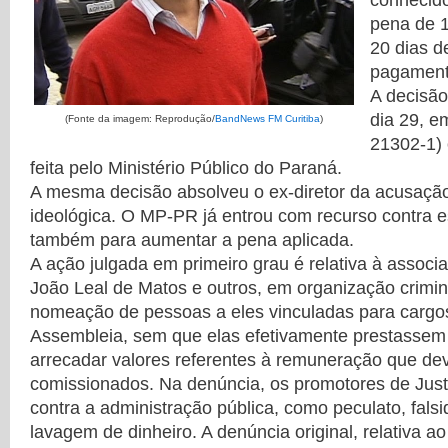
conhecido
pena de 
20 dias d
pagamento
A decisão 
dia 29, e
(Fonte da imagem: Reprodução/
BandNews FM Curitiba
)
21302-1) 
feita pelo Ministério Público do Paraná.
A mesma decisão absolveu o ex-diretor da acusação
ideológica. O MP-PR já entrou com recurso contra e
também para aumentar a pena aplicada.
A ação julgada em primeiro grau é relativa à associ
João Leal de Matos e outros, em organização crimi
nomeação de pessoas a eles vinculadas para carg
Assembleia, sem que elas efetivamente prestassem 
arrecadar valores referentes à remuneração que dev
comissionados. Na denúncia, os promotores de Jus
contra a administração pública, como peculato, fal
lavagem de dinheiro. A denúncia original, relativa ao