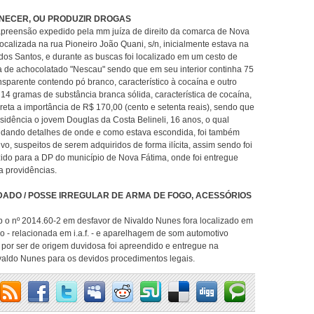
RNECER, OU PRODUZIR DROGAS
reensão expedido pela mm juíza de direito da comarca de Nova
localizada na rua Pioneiro João Quani, s/n, inicialmente estava na
dos Santos, e durante as buscas foi localizado em um cesto de
ta de achocolatado "Nescau" sendo que em seu interior continha 75
ansparente contendo pó branco, característico à cocaína e outro
 14 gramas de substância branca sólida, característica de cocaína,
eta a importância de R$ 170,00 (cento e setenta reais), sendo que
sidência o jovem Douglas da Costa Belineli, 16 anos, o qual
, dando detalhes de onde e como estava escondida, foi também
, suspeitos de serem adquiridos de forma ilícita, assim sendo foi
do para a DP do município de Nova Fátima, onde foi entregue
a providências.
ADO / POSSE IRREGULAR DE ARMA DE FOGO, ACESSÓRIOS
o nº 2014.60-2 em desfavor de Nivaldo Nunes fora localizado em
o - relacionada em i.a.f. - e aparelhagem de som automotivo
o por ser de origem duvidosa foi apreendido e entregue na
valdo Nunes para os devidos procedimentos legais.