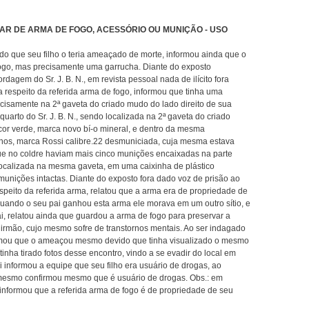
AR DE ARMA DE FOGO, ACESSÓRIO OU MUNIÇÃO - USO
ndo que seu filho o teria ameaçado de morte, informou ainda que o
go, mas precisamente uma garrucha. Diante do exposto
agem do Sr. J. B. N., em revista pessoal nada de ilícito fora
 respeito da referida arma de fogo, informou que tinha uma
cisamente na 2ª gaveta do criado mudo do lado direito de sua
arto do Sr. J. B. N., sendo localizada na 2ª gaveta do criado
cor verde, marca novo bí-o mineral, e dentro da mesma
nos, marca Rossi calibre.22 desmuniciada, cuja mesma estava
e no coldre haviam mais cinco munições encaixadas na parte
 localizada na mesma gaveta, em uma caixinha de plástico
 munições intactas. Diante do exposto fora dado voz de prisão ao
respeito da referida arma, relatou que a arma era de propriedade de
 quando o seu pai ganhou esta arma ele morava em um outro sítio, e
, relatou ainda que guardou a arma de fogo para preservar a
u irmão, cujo mesmo sofre de transtornos mentais. Ao ser indagado
ormou que o ameaçou mesmo devido que tinha visualizado o mesmo
inha tirado fotos desse encontro, vindo a se evadir do local em
 informou a equipe que seu filho era usuário de drogas, ao
o mesmo confirmou mesmo que é usuário de drogas. Obs.: em
 informou que a referida arma de fogo é de propriedade de seu