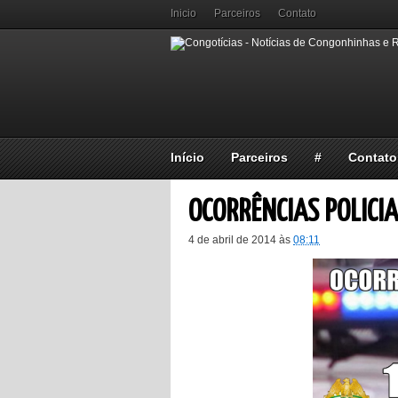
Inicio
Parceiros
Contato
Início
Parceiros
#
Contato
OCORRÊNCIAS POLICIA
4 de abril de 2014
às
08:11