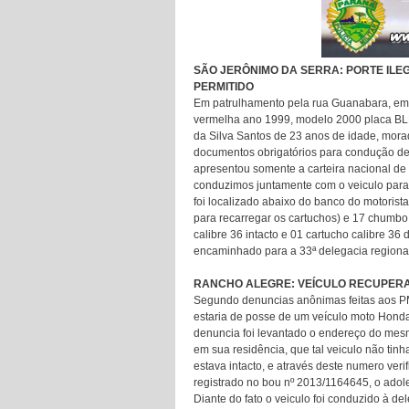
SÃO JERÔNIMO DA SERRA: PORTE ILE
PERMITIDO
Em patrulhamento pela rua Guanabara, em 
vermelha ano 1999, modelo 2000 placa BLD
da Silva Santos de 23 anos de idade, mora
documentos obrigatórios para condução de
apresentou somente a carteira nacional de 
conduzimos juntamente com o veiculo para 
foi localizado abaixo do banco do motorist
para recarregar os cartuchos) e 17 chumb
calibre 36 intacto e 01 cartucho calibre 36
encaminhado para a 33ª delegacia regional
RANCHO ALEGRE: VEÍCULO RECUPERA
Segundo denuncias anônimas feitas aos PM
estaria de posse de um veículo moto Honda 
denuncia foi levantado o endereço do mesmo
em sua residência, que tal veiculo não tin
estava intacto, e através deste numero veri
registrado no bou nº 2013/1164645, o adole
Diante do fato o veiculo foi conduzido à d