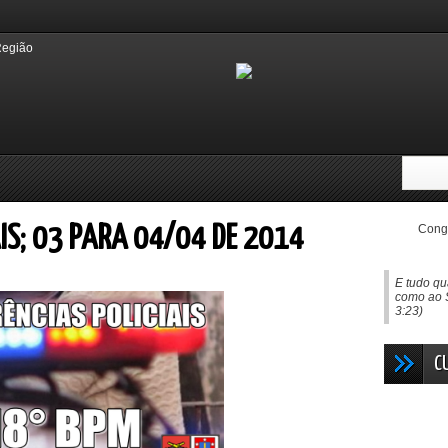
Congo
IS; 03 PARA 04/04 DE 2014
E tudo qu
como ao 
3:23)
C