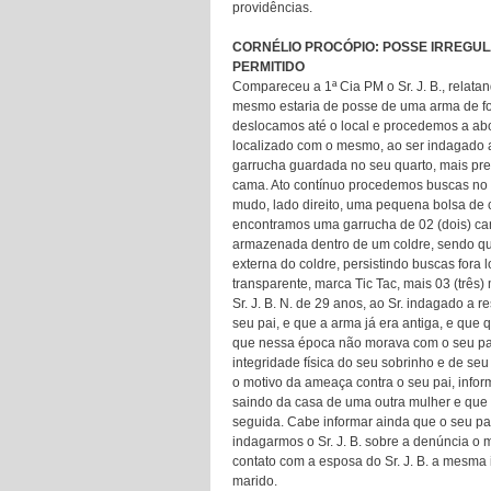
providências.
CORNÉLIO PROCÓPIO: POSSE IRREGUL
PERMITIDO
Compareceu a 1ª Cia PM o Sr. J. B., relata
mesmo estaria de posse de uma arma de fo
deslocamos até o local e procedemos a abord
localizado com o mesmo, ao ser indagado a
garrucha guardada no seu quarto, mais pre
cama. Ato contínuo procedemos buscas no qu
mudo, lado direito, uma pequena bolsa de 
encontramos uma garrucha de 02 (dois) ca
armazenada dentro de um coldre, sendo qu
externa do coldre, persistindo buscas fora
transparente, marca Tic Tac, mais 03 (três)
Sr. J. B. N. de 29 anos, ao Sr. indagado a 
seu pai, e que a arma já era antiga, e que
que nessa época não morava com o seu pai
integridade física do seu sobrinho e de se
o motivo da ameaça contra o seu pai, inf
saindo da casa de uma outra mulher e que t
seguida. Cabe informar ainda que o seu pai
indagarmos o Sr. J. B. sobre a denúncia 
contato com a esposa do Sr. J. B. a mesma
marido.