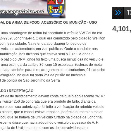
T
GAL DE ARMA DE FOGO, ACESSÓRIO OU MUNIÇÃO - USO
4,101
uma abordagem de rotina foi abordado o veículo VW Gol da cor
-9969, Londrina-PR. O qual era conduzido pelo cidadão Welliton
dor nesta cidade. Na referida abordagem foi pedido os
 veículos automotores em vias publicas. Onde o condutor nos
habilitação, nos dizendo que estava sem o C.R.L.V. onde o
o pátio do DPM, onde foi feito uma busca minuciosa no veiculo e
a uma espingarda calibre 36, com 15 espoletas, (esferas de metal
o usada também para o recarregamento dos cartuchos, 01 cartucho
 deflagrado. no qual foi dado voz de prisão ao mesmo e
 de polícia de São Jerônimo da Serra
DO / RECEPTAÇÃO
's deste destacamento davam conta de que o adolescente "W. K."
Twister 250 de cor prata que era produto de furto, diante da
 e com sua autorização foi feito a verificação do referido veículo
ha placas, que o chassi estava rebatido, porém o numero do motor
ficou que se tratava de um veículo furtado na cidade de Londrina
scente disse que havia adquirido o veículo da pessoa de A. F.
elegacia de Uraí juntamente com os dois envolvidos para