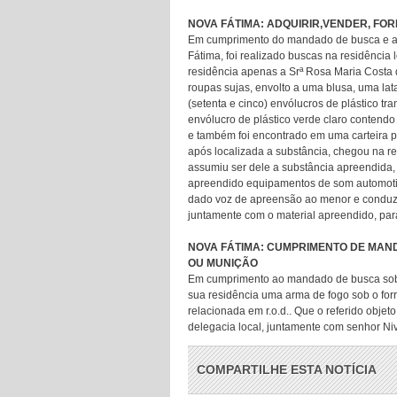
NOVA FÁTIMA: ADQUIRIR,VENDER, FO
Em cumprimento do mandado de busca e ap
Fátima, foi realizado buscas na residência 
residência apenas a Srª Rosa Maria Costa 
roupas sujas, envolto a uma blusa, uma la
(setenta e cinco) envólucros de plástico tr
envólucro de plástico verde claro contendo
e também foi encontrado em uma carteira pr
após localizada a substância, chegou na re
assumiu ser dele a substância apreendida
apreendido equipamentos de som automotivo
dado voz de apreensão ao menor e conduzi
juntamente com o material apreendido, par
NOVA FÁTIMA: CUMPRIMENTO DE MAND
OU MUNIÇÃO
Em cumprimento ao mandado de busca sob 
sua residência uma arma de fogo sob o forr
relacionada em r.o.d.. Que o referido objet
delegacia local, juntamente com senhor Ni
COMPARTILHE ESTA NOTÍCIA