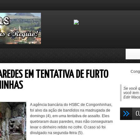
Congo
REDES EM TENTATIVA DE FURTO
HINHAS
Se você q
você tem 
Edir Mac
A agência bancária do HSBC de Congonhinhas,
foi alvo da ação de bandidos na madrugada de
C
domingo (4), em uma tentativa de assalto. Eles
quebraram duas paredes, mas não conseguiram
levar o dinheiro retido no cofre. O caso só foi
divulgado na segunda-feira (5).