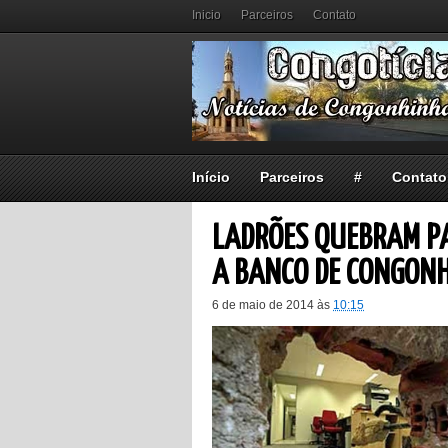
Inicio
Parceiros
Contato
Início
Parceiros
#
Contato
LADRÕES QUEBRAM PA
A BANCO DE CONGON
6 de maio de 2014
às
10:15