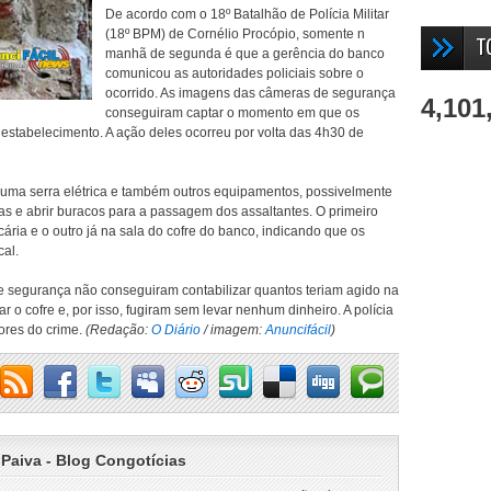
De acordo com o 18º Batalhão de Polícia Militar
(18º BPM) de Cornélio Procópio, somente n
T
manhã de segunda é que a gerência do banco
comunicou as autoridades policiais sobre o
ocorrido. As imagens das câmeras de segurança
4,101
conseguiram captar o momento em que os
stabelecimento. A ação deles ocorreu por volta das 4h30 de
 uma serra elétrica e também outros equipamentos, possivelmente
ras e abrir buracos para a passagem dos assaltantes. O primeiro
ária e o outro já na sala do cofre do banco, indicando que os
cal.
e segurança não conseguiram contabilizar quantos teriam agido na
 o cofre e, por isso, fugiram sem levar nenhum dinheiro. A polícia
tores do crime.
(Redação:
O Diário
/ imagem:
Anuncifácil
)
 Paiva - Blog Congotícias