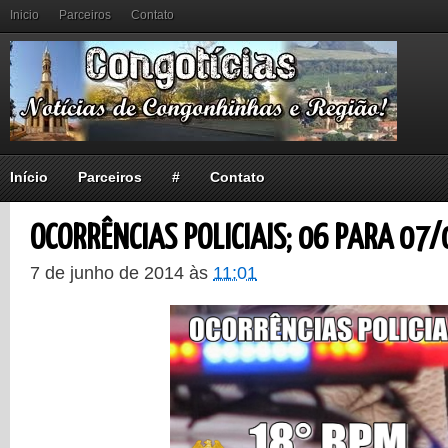
Inicio
Parceiros
Contato
Início
Parceiros
#
Contato
OCORRÊNCIAS POLICIAIS; 06 PARA 07/
7 de junho de 2014
às
11:01