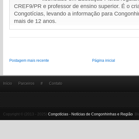
CREF9/PR e professor de ensino superior. É o cri
Congotícias, levando a informação para Congonhi
mais de 12 anos.
Postagem mais recente
Página inicial
Início
Parceiros
#
Contato
Copyright © (2013 - 2025)
Congotícias - Notícias de Congonhinhas e Região
.
Bl