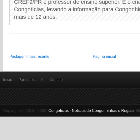
CREF9/PR e professor de ensino superior. É o cri
Congotícias, levando a informação para Congonhi
mais de 12 anos.
Postagem mais recente
Página inicial
Início
Parceiros
#
Contato
Copyright © (2013 - 2025)
Congotícias - Notícias de Congonhinhas e Região
.
Bl