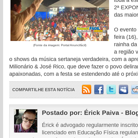
toda a est
2ª EXPON
das maior
O evento
feira (16
rainha da 
(Fonte da imagem: Portal Anuncifácil)
a região 
o shows da música sertaneja verdadeira, com a apr
Milionário & José Rico, que deve fazer o povo delir
apaixonadas, com a festa se estendendo até o pró
COMPARTILHE ESTA NOTÍCIA
Postado por:
Érick Paiva - Blo
Érick é advogado regularmente inscri
licenciado em Educação Física regular