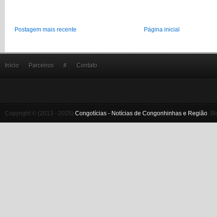
Postagem mais recente
Página inicial
Início
Parceiros
#
Contato
Copyright © (2013 - 2025)
Congotícias - Notícias de Congonhinhas e Região
.
Bl