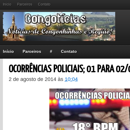
Inicio
Parceiros
Contato
Início
Parceiros
#
Contato
OCORRÊNCIAS POLICIAIS; 01 PARA 02/
2 de agosto de 2014
às
10:04