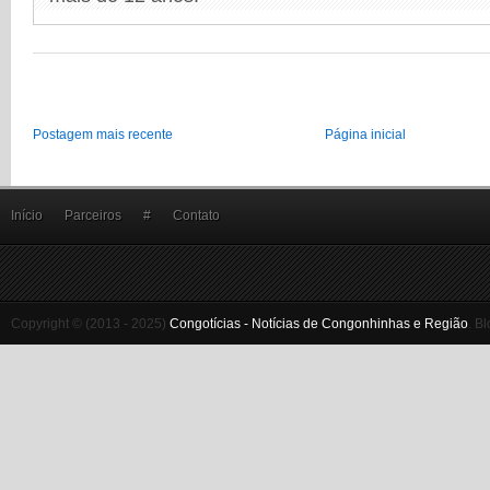
Postagem mais recente
Página inicial
Início
Parceiros
#
Contato
Copyright © (2013 - 2025)
Congotícias - Notícias de Congonhinhas e Região
.
Bl