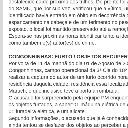
desfalecido caído próximo aos trilhos. De pronto fo
do SAMU, que por sua vez, verificou que a vítima, 
identificado havia entrado em óbito em decorrência 
espancamento na cabeça e de um ferimento no pes
exposto, o local foi mantido preservado até a remoç
Espera-se nas próximas horas identificar tanto a ide
como também o(s) autor(es) do crime.
CONGONHINHAS: FURTO / OBJETOS RECUPE
Por volta de 11 da manhã do dia 01 de Agosto de 2
Congonhinhas, campo operacional da 3ª Cia do 18
realizar a captura do autor de um furto ocorrido hor
residência daquela cidade; residência essa localiza
Maruch, e que inclusive teve a porta arrombada.
O acusado foi surpreendido pela equipe PM enquant
os objetos furtados, a saber:01 máquina elétrica de 
01 furadeira elétrica, e um alicate.
Segundo informações, o acusado que já é conhecido 
ainda tentou se desfazer dos objetos ao perceber a 