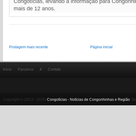
Congotícias, levando a informação para Congonhi
mais de 12 anos.
Postagem mais recente
Página inicial
Início
Parceiros
#
Contato
Copyright © (2013 - 2025)
Congotícias - Notícias de Congonhinhas e Região
.
Bl