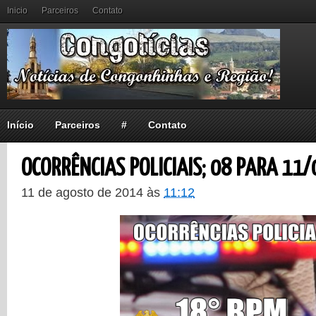
Inicio
Parceiros
Contato
Início
Parceiros
#
Contato
OCORRÊNCIAS POLICIAIS; 08 PARA 11/
11 de agosto de 2014
às
11:12