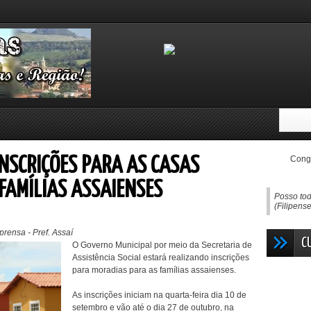
Congo
INSCRIÇÕES PARA AS CASAS
FAMÍLIAS ASSAIENSES
Posso tod
(Filipens
rensa - Pref. Assaí
C
O Governo Municipal por meio da Secretaria de
Assistência Social estará realizando inscrições
para moradias para as famílias assaienses.
As inscrições iniciam na quarta-feira dia 10 de
setembro e vão até o dia 27 de outubro, na