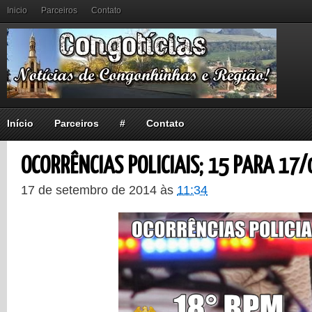
Inicio
Parceiros
Contato
Início
Parceiros
#
Contato
OCORRÊNCIAS POLICIAIS; 15 PARA 17/
17 de setembro de 2014
às
11:34