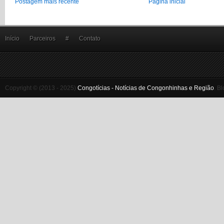
Postagem mais recente
Página inicial
Início
Parceiros
#
Contato
Copyright © (2013 - 2025)
Congotícias - Notícias de Congonhinhas e Região
.
Bl