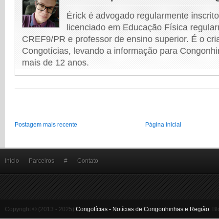
Érick é advogado regularmente inscri
licenciado em Educação Física regular
CREF9/PR e professor de ensino superior. É o cri
Congotícias, levando a informação para Congonhi
mais de 12 anos.
Postagem mais recente
Página inicial
Início
Parceiros
#
Contato
Copyright © (2013 - 2025)
Congotícias - Notícias de Congonhinhas e Região
.
Bl