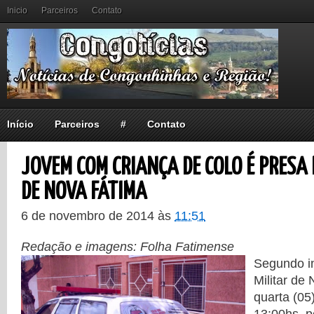
Inicio
Parceiros
Contato
Início
Parceiros
#
Contato
JOVEM COM CRIANÇA DE COLO É PRESA
DE NOVA FÁTIMA
6 de novembro de 2014
às
11:51
Redação e imagens: Folha Fatimense
Segundo i
Militar de
quarta (05