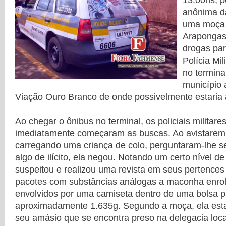
13:00hs, p
anônima d
uma moça 
Arapongas
drogas par
Polícia Mi
no termina
município 
Viação Ouro Branco de onde possivelmente estaria 
Ao chegar o ônibus no terminal, os policiais militar
imediatamente começaram as buscas. Ao avistare
carregando uma criança de colo, perguntaram-lhe se
algo de ilícito, ela negou. Notando um certo nível 
suspeitou e realizou uma revista em seus pertences
pacotes com substâncias análogas a maconha enro
envolvidos por uma camiseta dentro de uma bolsa p
aproximadamente 1.635g. Segundo a moça, ela estar
seu amásio que se encontra preso na delegacia loc