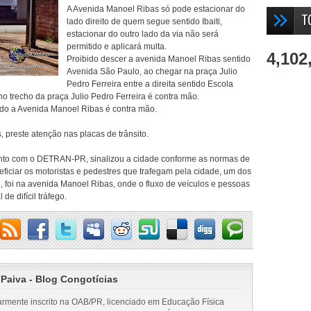
A Avenida Manoel Ribas só pode estacionar do
T
lado direito de quem segue sentido Ibaiti,
estacionar do outro lado da via não será
permitido e aplicará multa.
4,102
Proibido descer a avenida Manoel Ribas sentido
Avenida São Paulo, ao chegar na praça Julio
Pedro Ferreira entre a direita sentido Escola
o trecho da praça Julio Pedro Ferreira é contra mão.
do a Avenida Manoel Ribas é contra mão.
 preste atenção nas placas de trânsito.
unto com o DETRAN-PR, sinalizou a cidade conforme as normas de
eneficiar os motoristas e pedestres que trafegam pela cidade, um dos
o, foi na avenida Manoel Ribas, onde o fluxo de veículos e pessoas
e difícil tráfego.
 Paiva - Blog Congotícias
armente inscrito na OAB/PR, licenciado em Educação Física