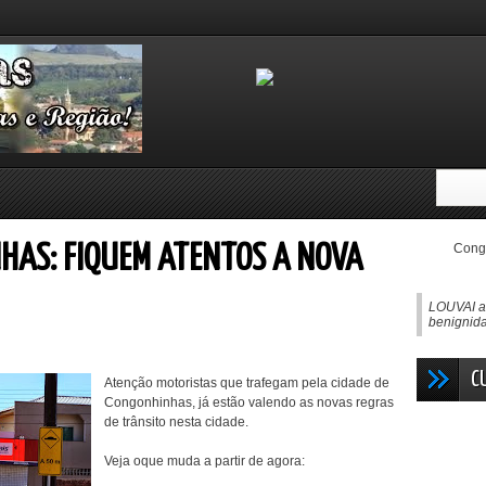
Congo
HAS: FIQUEM ATENTOS A NOVA
LOUVAI ao
benignida
C
Atenção motoristas que trafegam pela cidade de
Congonhinhas, já estão valendo as novas regras
de trânsito nesta cidade.
Veja oque muda a partir de agora: