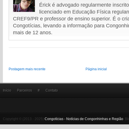
Érick é advogado regularmente inscri
licenciado em Educação Física regular
CREF9/PR e professor de ensino superior. É o cri
Congotícias, levando a informação para Congonhi
mais de 12 anos.
Postagem mais recente
Página inicial
Início
Parceiros
#
Contato
Copyright © (2013 - 2025)
Congotícias - Notícias de Congonhinhas e Região
.
Bl