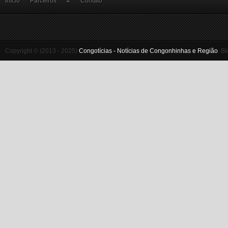
Início
Parceiros
#
Contato
Copyright © (2013 - 2025)
Congotícias - Notícias de Congonhinhas e Região
.
Bl