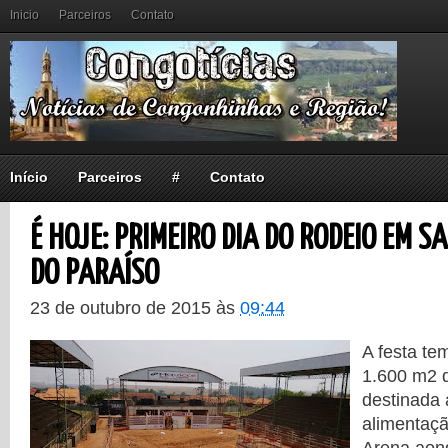
Inicio
Parceiros
Contato
Início
Parceiros
#
Contato
É HOJE: PRIMEIRO DIA DO RODEIO EM 
DO PARAÍSO
23 de outubro de 2015
às
09:44
A festa te
1.600 m2 d
destinada 
alimentaçã