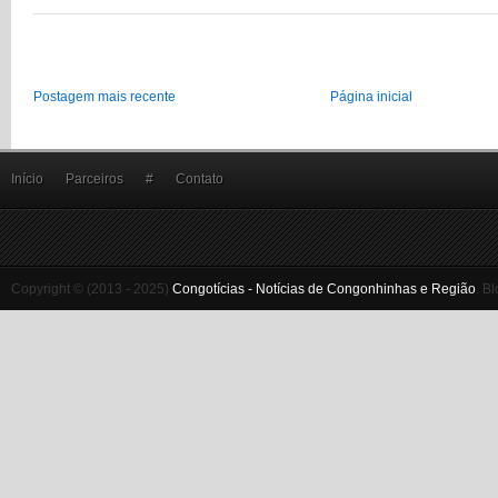
Postagem mais recente
Página inicial
Início
Parceiros
#
Contato
Copyright © (2013 - 2025)
Congotícias - Notícias de Congonhinhas e Região
.
Bl