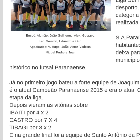
Liga Sul 
desporto.
categoria
realizada
Em pé: Alemão, João Guilherme, Alex, Gustavo,
S.A.Para
Léo, Wendel, Eduardo e Guru
habitant
Agachados: V. Hugo, João Victor, Vinícius,
deixa par
Miguel Pedro e Jean
municípi
histórico no futsal Paranaense.
Já no primeiro jogo bateu a forte equipe de Joaquim
é o atual Campeão Paranaense 2015 e era o atual 
etapa da liga.
Depois vieram as vitórias sobre
IBAITI por 4 x 2
CASTRO por 7 X 4
TIBAGI por 3 x 2
E na grande final foi a equipe de Santo Antônio da P