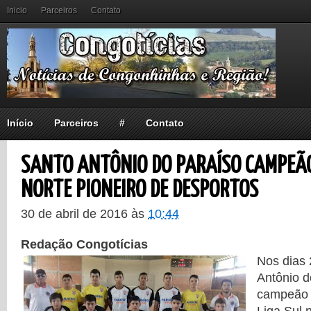
Inicio
Parceiros
Contato
Início
Parceiros
#
Contato
SANTO ANTÔNIO DO PARAÍSO CAMPEÃO
NORTE PIONEIRO DE DESPORTOS
30 de abril de 2016
às
10:44
Redação Congotícias
Nos dias 
Antônio d
campeão i