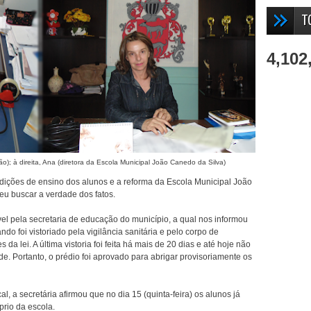
T
4,102
o); à direita, Ana (diretora da Escola Municipal João Canedo da Silva)
dições de ensino dos alunos e a reforma da Escola Municipal João
eu buscar a verdade dos fatos.
vel pela secretaria de educação do município, a qual nos informou
do foi vistoriado pela vigilância sanitária e pelo corpo de
da lei. A última vistoria foi feita há mais de 20 dias e até hoje não
e. Portanto, o prédio foi aprovado para abrigar provisoriamente os
al, a secretária afirmou que no dia 15 (quinta-feira) os alunos já
prio da escola.