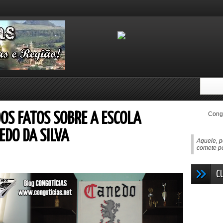
Congo
OS FATOS SOBRE A ESCOLA
EDO DA SILVA
Aquele, p
comete pe
C