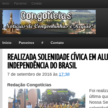
Inicio
Parceiros
Contato
Início
Parceiros
#
Contato
REALIZADA SOLENIDADE CÍVICA EM ALU
INDEPENDÊNCIA DO BRASIL
7 de setembro de 2016
às
17:38
Redação Congotícias
Foi reali
última qu
Nossa Se