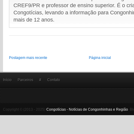
CREF9/PR e professor de ensino superior. É o cri
Congotícias, levando a informação para Congonhi
mais de 12 anos.
Postagem mais recente
Página inicial
Início
Parceiros
#
Contato
Copyright © (2013 - 2025)
Congotícias - Notícias de Congonhinhas e Região
.
Bl