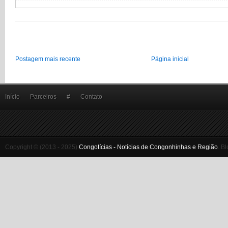
Postagem mais recente
Página inicial
Início
Parceiros
#
Contato
Copyright © (2013 - 2025)
Congotícias - Notícias de Congonhinhas e Região
.
Bl