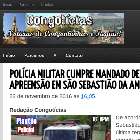
Inicio
Parceiros
Contato
Início
Parceiros
#
Contato
POLÍCIA MILITAR CUMPRE MANDADO DE
APREENSÃO EM SÃO SEBASTIÃO DA AM
23 de novembro de 2016
às
16:05
Redação Congotícias
De acord
Sebastião
última ter