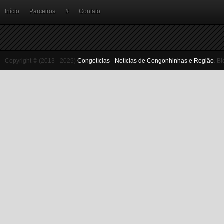
Início
Parceiros
#
Contato
Copyright © (2013 - 2025)
Congotícias - Notícias de Congonhinhas e Região
.
Bl