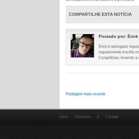
COMPARTILHE ESTA NOTÍCIA
Postado por:
Érick
Érick é advogado regul
regularmente inscrito n
Congotícias, levando a
Postagem mais recente
Início
Parceiros
#
Contato