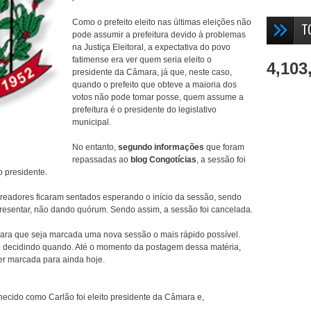
Como o prefeito eleito nas últimas eleições não
T
pode assumir a prefeitura devido à problemas
na Justiça Eleitoral, a expectativa do povo
fatimense era ver quem seria eleito o
4,103
presidente da Câmara, já que, neste caso,
quando o prefeito que obteve a maioria dos
votos não pode tomar posse, quem assume a
prefeitura é o presidente do legislativo
municipal.
No entanto,
segundo informações
que foram
repassadas ao
blog Congotícias
, a sessão foi
 presidente.
readores ficaram sentados esperando o início da sessão, sendo
presentar, não dando quórum. Sendo assim, a sessão foi cancelada.
 para que seja marcada uma nova sessão o mais rápido possível.
 decidindo quando. Até o momento da postagem dessa matéria,
er marcada para ainda hoje.
ecido como Carlão foi eleito presidente da Câmara e,