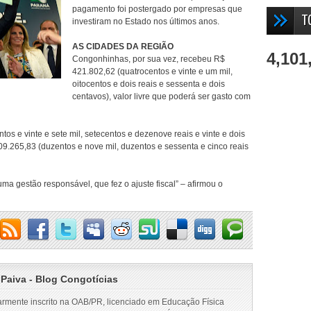
pagamento foi postergado por empresas que
T
investiram no Estado nos últimos anos.
AS CIDADES DA REGIÃO
4,101
Congonhinhas, por sua vez, recebeu R$
421.802,62 (quatrocentos e vinte e um mil,
oitocentos e dois reais e sessenta e dois
centavos), valor livre que poderá ser gasto com
os e vinte e sete mil, setecentos e dezenove reais e vinte e dois
9.265,83 (duzentos e nove mil, duzentos e sessenta e cinco reais
a gestão responsável, que fez o ajuste fiscal” – afirmou o
 Paiva - Blog Congotícias
armente inscrito na OAB/PR, licenciado em Educação Física