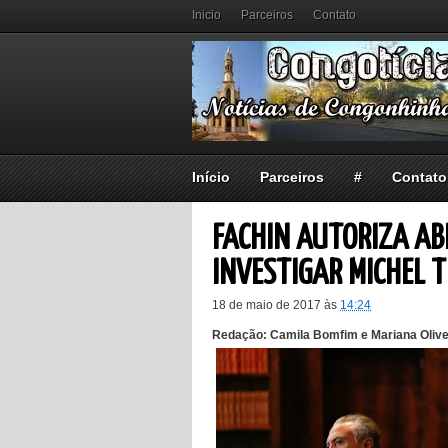
Inicio
Parceiros
Contato
Início
Parceiros
#
Contato
FACHIN AUTORIZA AB
INVESTIGAR MICHEL 
18 de maio de 2017
às
14:24
Redação: Camila Bomfim e Mariana Oliveir