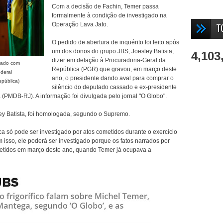
Com a decisão de Fachin, Temer passa
formalmente à condição de investigado na
Operação Lava Jato.
T
O pedido de abertura de inquérito foi feito após
um dos donos do grupo JBS, Joesley Batista,
4,103
dizer em delação à Procuradoria-Geral da
igado com
República (PGR) que gravou, em março deste
deral
ano, o presidente dando aval para comprar o
epública)
silêncio do deputado cassado e ex-presidente
MDB-RJ). A informação foi divulgada pelo jornal "O Globo".
ey Batista, foi homologada, segundo o Supremo.
ca só pode ser investigado por atos cometidos durante o exercício
isso, ele poderá ser investigado porque os fatos narrados por
metidos em março deste ano, quando Temer já ocupava a