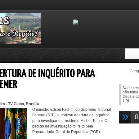
Congo
ERTURA DE INQUÉRITO PARA
TEMER
Não to ma
não temas
Deus é co
1:9)
a - TV Globo, Brasília
O ministro Edson Fachin, do Supremo Tribunal
Federal (STF), autorizou abertura de inquérito
C
para investigar o presidente Michel Temer. O
pedido de investigação foi feito pela
Procuradoria-Geral da República (PGR).