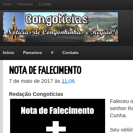
Inicio
Parceiros
Contato
Início
Parceiros
#
Contato
NOTA DE FALECIMENTO
7 de maio de 2017
às
11:06
Redação Congotícias
Faleceu 
senhor R
Cunha.
Seu velór