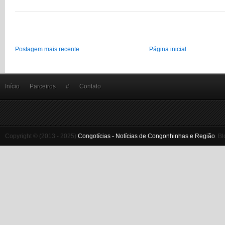
Postagem mais recente
Página inicial
Início
Parceiros
#
Contato
Copyright © (2013 - 2025)
Congotícias - Notícias de Congonhinhas e Região
.
Bl