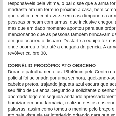
responsáveis pela vítima, o pai disse que a arma fo
madrasta em um terreno próximo a casa, bem como 
que a vítima encontrava-se em casa limpando a ar
pessoas brincam com armas, que inclusive chegou a
mas que em dado momento apontou para sua própr
mencionando que as pessoas também brincavam daqu
em que ocorreu o disparo. Destarte a equipe fez o i
onde ocorreu o fato até a chegada da perícia. A arm
revólver calibre 38.
CORNÉLIO PROCÓPIO: ATO OBSCENO
Durante patrulhamento às 18h40min pelo Centro da 
policial foi acionada por uma senhora, queixando-
cabelos pretos, trajando jaqueta azul escura que ac
seu filho de 09 anos. Segundo a solicitante o senh
abordado logo em seguida andando apressadamente
homiziar em uma farmácia, realizou gestos obsceno
palavras, assim como tomou o menino pelo braço e
ato haja vista ela ter interferido gritando para que s