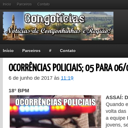
Inicio
Parceiros
Contato
Início
Parceiros
#
Contato
OCORRÊNCIAS POLICIAIS; 05 PARA 06/
6 de junho de 2017
às
11:19
18° BPM
ASSAÍ: 
Quando e
volta das
a equipe
jovens, s