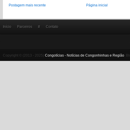
Postagem mais recente
Página inicial
Início
Parceiros
#
Contato
Copyright © (2013 - 2025)
Congotícias - Notícias de Congonhinhas e Região
.
Bl