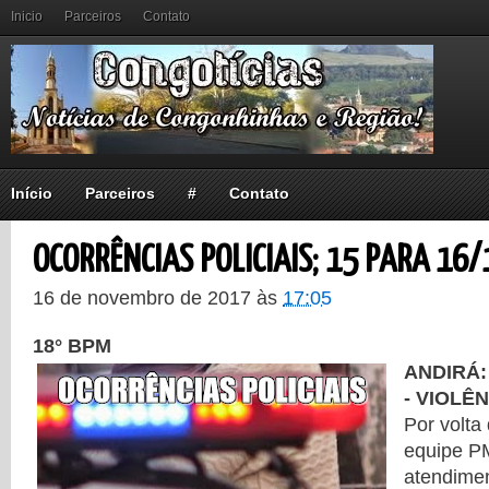
Inicio
Parceiros
Contato
Início
Parceiros
#
Contato
OCORRÊNCIAS POLICIAIS; 15 PARA 16/
16 de novembro de 2017
às
17:05
18° BPM
ANDIRÁ
- VIOLÊ
Por volta
equipe PM
atendime