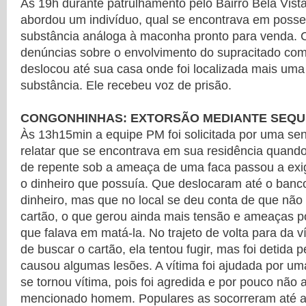
Às 19h durante patrulhamento pelo Bairro Bela Vis
abordou um indivíduo, qual se encontrava em posse
substância análoga à maconha pronto para venda.
denúncias sobre o envolvimento do supracitado com 
deslocou até sua casa onde foi localizada mais u
substância. Ele recebeu voz de prisão.
CONGONHINHAS: EXTORSÃO MEDIANTE SEQ
Às 13h15min a equipe PM foi solicitada por uma sen
relatar que se encontrava em sua residência quan
de repente sob a ameaça de uma faca passou a exig
o dinheiro que possuía. Que deslocaram até o banco
dinheiro, mas que no local se deu conta de que não
cartão, o que gerou ainda mais tensão e ameaças po
que falava em matá-la. No trajeto de volta para da v
de buscar o cartão, ela tentou fugir, mas foi detida 
causou algumas lesões. A vítima foi ajudada por 
se tornou vítima, pois foi agredida e por pouco não 
mencionado homem. Populares as socorreram até a 