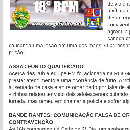
de violên
a vítima 
desenten
convivent
agredi-la
cabeça co
causando uma lesão em uma das mãos. O agressor
prisão.
ASSAÍ: FURTO QUALIFICADO
Acerca das 20h a equipe PM foi acionada na Rua Ge
prestar atendimento a uma ocorrência de furto. A vít
ausentado de casa e ao retornar dado por falta de 
vizinhos relatou ter visto dois adolescentes puland
furtada, mas temeu em chamar a polícia e sofrer alg
BANDEIRANTES: COMUNICAÇÃO FALSA DE CR
CONTRAVENÇÃO
Às 16h compareceu à Sede da 2ª Cia, um senhor rel