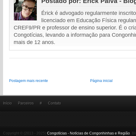
Postado por:
Érick Paiva - Blo
Érick é advogado regularmente inscri
licenciado em Educação Física regular
CREF9/PR e professor de ensino superior. É o cri
Congotícias, levando a informação para Congonhi
mais de 12 anos.
Postagem mais recente
Página inicial
Início
Parceiros
#
Contato
Copyright © (2013 - 2025)
Congotícias - Notícias de Congonhinhas e Região
.
Bl