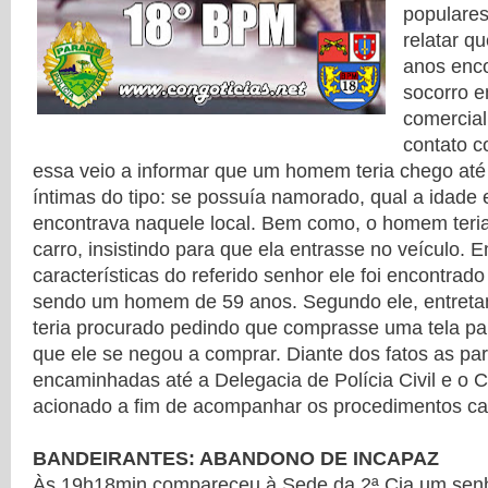
populare
relatar q
anos enc
socorro 
comercial
contato c
essa veio a informar que um homem teria chego até
íntimas do tipo: se possuía namorado, qual a idade
encontrava naquele local. Bem como, o homem teria
carro, insistindo para que ela entrasse no veículo.
características do referido senhor ele foi encontrado
sendo um homem de 59 anos. Segundo ele, entreta
teria procurado pedindo que comprasse uma tela par
que ele se negou a comprar. Diante dos fatos as pa
encaminhadas até a Delegacia de Polícia Civil e o 
acionado a fim de acompanhar os procedimentos ca
BANDEIRANTES: ABANDONO DE INCAPAZ
Às 19h18min compareceu à Sede da 2ª Cia um senh