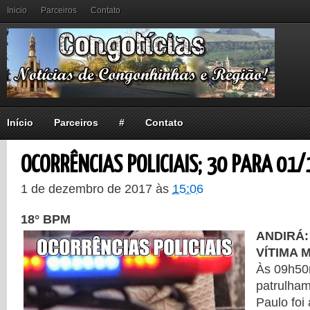
Inicio
Parceiros
Contato
Início
Parceiros
#
Contato
OCORRÊNCIAS POLICIAIS; 30 PARA 01/
1 de dezembro de 2017
às
15:06
18° BPM
ANDIRÁ:
VÍTIMA 
Às 09h50
patrulha
Paulo foi