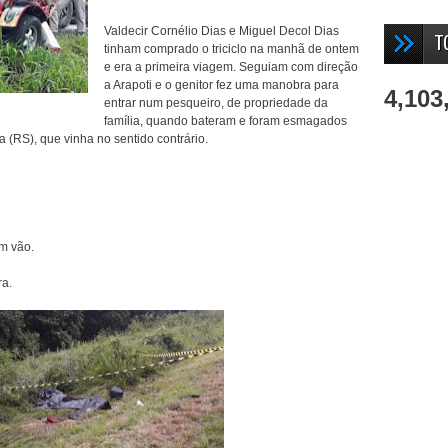
Valdecir Cornélio Dias e Miguel Decol Dias
T
tinham comprado o triciclo na manhã de ontem
e era a primeira viagem. Seguiam com direção
a Arapoti e o genitor fez uma manobra para
4,103
entrar num pesqueiro, de propriedade da
família, quando bateram e foram esmagados
 (RS), que vinha no sentido contrário.
m vão.
ra.