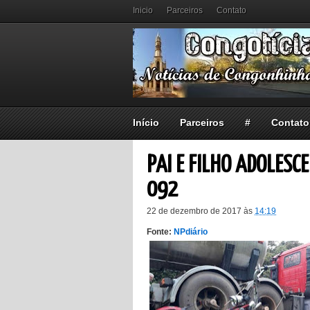
Inicio
Parceiros
Contato
Início
Parceiros
#
Contato
PAI E FILHO ADOLES
092
22 de dezembro de 2017
às
14:19
Fonte:
NPdiário