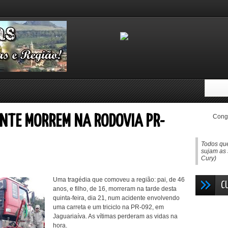
Congo
CENTE MORREM NA RODOVIA PR-
Todos que
sujam as 
Cury)
Uma tragédia que comoveu a região: pai, de 46
C
anos, e filho, de 16, morreram na tarde desta
quinta-feira, dia 21, num acidente envolvendo
uma carreta e um triciclo na PR-092, em
Jaguariaíva. As vítimas perderam as vidas na
hora.