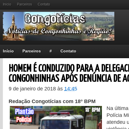
Inicio
Parceiros
Contato
Início
Parceiros
#
Contato
HOMEM É CONDUZIDO PARA A DELEGACI
CONGONHINHAS APÓS DENÚNCIA DE A
9 de janeiro de 2018
às
14:45
Redação Congotícias com 18° BPM
Na última
Polícia M
atendeu 