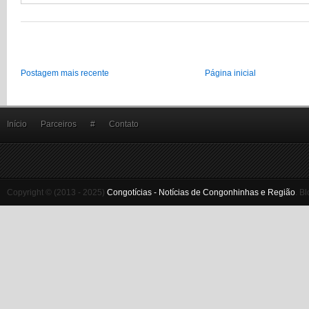
Postagem mais recente
Página inicial
Início
Parceiros
#
Contato
Copyright © (2013 - 2025)
Congotícias - Notícias de Congonhinhas e Região
.
Bl