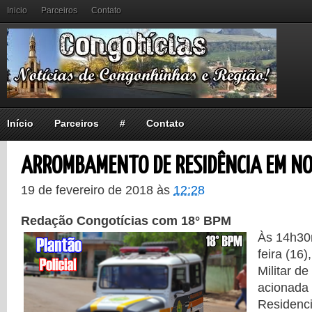
Inicio
Parceiros
Contato
Início
Parceiros
#
Contato
ARROMBAMENTO DE RESIDÊNCIA EM NO
19 de fevereiro de 2018
às
12:28
Redação Congotícias com 18° BPM
Às 14h30m
feira (16)
Militar d
acionada
Residenci