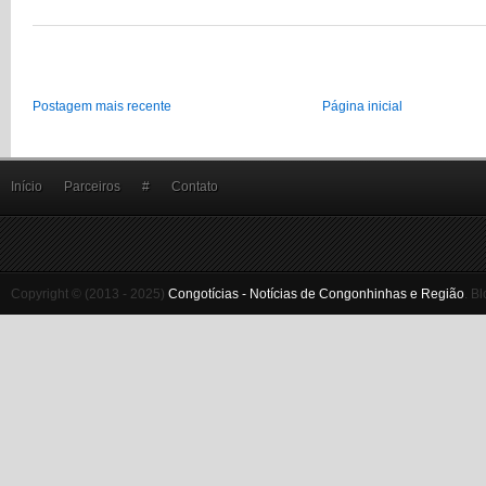
Postagem mais recente
Página inicial
Início
Parceiros
#
Contato
Copyright © (2013 - 2025)
Congotícias - Notícias de Congonhinhas e Região
.
Bl