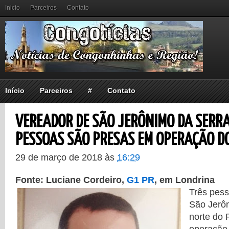
Inicio
Parceiros
Contato
Início
Parceiros
#
Contato
VEREADOR DE SÃO JERÔNIMO DA SERRA
PESSOAS SÃO PRESAS EM OPERAÇÃO D
29 de março de 2018
às
16:29
Fonte: Luciane Cordeiro,
G1 PR
, em Londrina
Três pes
São Jerôn
norte do 