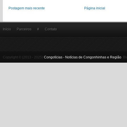
Postagem mais recente
Página inicial
Início
Parceiros
#
Contato
Copyright © (2013 - 2025)
Congotícias - Notícias de Congonhinhas e Região
.
Bl