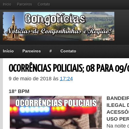
Inicio
Parceiros
Contato
Início
Parceiros
#
Contato
OCORRÊNCIAS POLICIAIS; 08 PARA 09/
9 de maio de 2018
às
17:24
18° BPM
BANDEI
ILEGAL 
ACESSÓR
USO PER
Na noite 