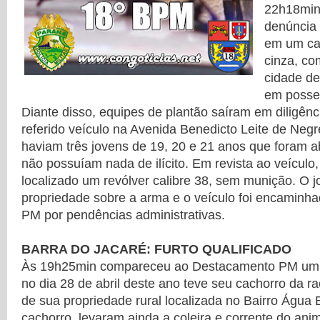
22h18min
denúncia 
em um ca
cinza, c
cidade de
em posse
Diante disso, equipes de plantão saíram em diligênc
referido veículo na Avenida Benedicto Leite de Negr
haviam três jovens de 19, 20 e 21 anos que foram 
não possuíam nada de ilícito. Em revista ao veículo, 
localizado um revólver calibre 38, sem munição. O 
propriedade sobre a arma e o veículo foi encaminha
PM por pendências administrativas.
BARRA DO JACARÉ: FURTO QUALIFICADO
Às 19h25min compareceu ao Destacamento PM um 
no dia 28 de abril deste ano teve seu cachorro da r
de sua propriedade rural localizada no Bairro Água
cachorro, levaram ainda a coleira e corrente do anima