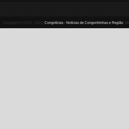
Copyright © (2013 - 2025)
Congotícias - Notícias de Congonhinhas e Região
.
Bl