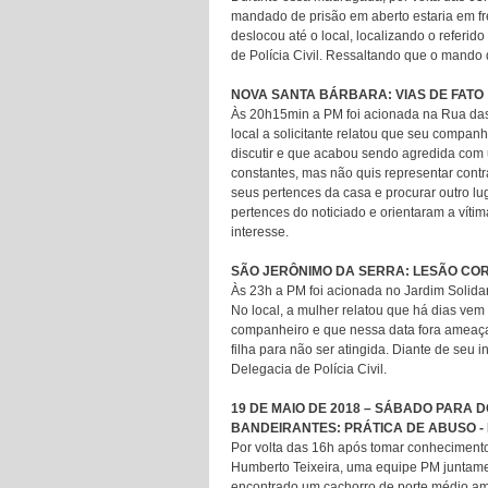
mandado de prisão em aberto estaria em f
deslocou até o local, localizando o referid
de Polícia Civil. Ressaltando que o mando
NOVA SANTA BÁRBARA: VIAS DE FATO
Às 20h15min a PM foi acionada na Rua das 
local a solicitante relatou que seu compa
discutir e que acabou sendo agredida com
constantes, mas não quis representar contr
seus pertences da casa e procurar outro lug
pertences do noticiado e orientaram a vítim
interesse.
SÃO JERÔNIMO DA SERRA: LESÃO CORP
Às 23h a PM foi acionada no Jardim Solida
No local, a mulher relatou que há dias vem 
companheiro e que nessa data fora ameaça
filha para não ser atingida. Diante de seu 
Delegacia de Polícia Civil.
19 DE MAIO DE 2018 – SÁBADO PARA 
BANDEIRANTES: PRÁTICA DE ABUSO -
Por volta das 16h após tomar conhecimento
Humberto Teixeira, uma equipe PM juntament
encontrado um cachorro de porte médio am