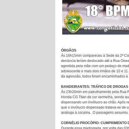
ÓRGÃOS
Às 16h15min compareceu à Sede da 2ª Cia
denúncia teriam deslocado até a Rua Oswal
agredida pela mãe com um pedaço de madei
adolescente e mais dois irmãos de 10 e 11 
da agressão, todos foram encaminhados à D
BANDEIRANTES: TRÁFICO DE DROGAS
Às 23h20min em patrulhamento pela Rua R
Honda CG Titan de cor vermelha, sendo q
dispensando um invólucro ao chão. Após re
que o invólucro dispensado tratava-se de
análoga à cocaína. O passageiro assumiu a
CORNÉLIO PROCÓPIO: CUMPRIMENTO 
Durante essa madrugada, por volta das 03