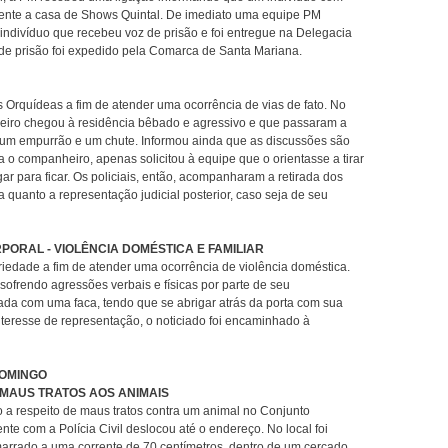
rente a casa de Shows Quintal. De imediato uma equipe PM
o indivíduo que recebeu voz de prisão e foi entregue na Delegacia
 de prisão foi expedido pela Comarca de Santa Mariana.
Orquídeas a fim de atender uma ocorrência de vias de fato. No
nheiro chegou à residência bêbado e agressivo e que passaram a
 um empurrão e um chute. Informou ainda que as discussões são
a o companheiro, apenas solicitou à equipe que o orientasse a tirar
ar para ficar. Os policiais, então, acompanharam a retirada dos
a quanto a representação judicial posterior, caso seja de seu
ORAL - VIOLÊNCIA DOMÉSTICA E FAMILIAR
riedade a fim de atender uma ocorrência de violência doméstica.
sofrendo agressões verbais e físicas por parte de seu
da com uma faca, tendo que se abrigar atrás da porta com sua
interesse de representação, o noticiado foi encaminhado à
DOMINGO
 MAUS TRATOS AOS ANIMAIS
 a respeito de maus tratos contra um animal no Conjunto
e com a Polícia Civil deslocou até o endereço. No local foi
arrado a uma corrente de 70 centímetros, dentro de um cercado