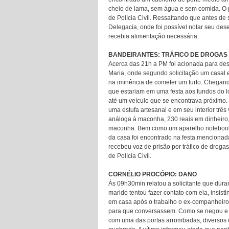
cheio de lama, sem água e sem comida. O 
de Polícia Civil. Ressaltando que antes d
Delegacia, onde foi possível notar seu de
recebia alimentação necessária.
BANDEIRANTES: TRÁFICO DE DROGAS
Acerca das 21h a PM foi acionada para desl
Maria, onde segundo solicitação um casal 
na iminência de cometer um furto. Chegando 
que estariam em uma festa aos fundos do l
até um veículo que se encontrava próximo. 
uma estufa artesanal e em seu interior tr
análoga à maconha, 230 reais em dinheiro, f
maconha. Bem como um aparelho notebook, 
da casa foi encontrado na festa mencionad
recebeu voz de prisão por tráfico de drog
de Polícia Civil.
CORNÉLIO PROCÓPIO: DANO
Às 09h30min relatou a solicitante que dur
marido tentou fazer contato com ela, insi
em casa após o trabalho o ex-companheiro 
para que conversassem. Como se negou e s
com uma das portas arrombadas, diversos 