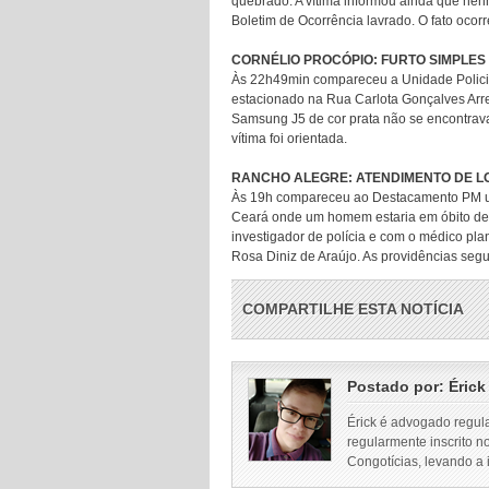
quebrado. A vítima informou ainda que nenhu
Boletim de Ocorrência lavrado. O fato oco
CORNÉLIO PROCÓPIO: FURTO SIMPLES
Às 22h49min compareceu a Unidade Policia
estacionado na Rua Carlota Gonçalves Arreb
Samsung J5 de cor prata não se encontrava 
vítima foi orientada.
RANCHO ALEGRE: ATENDIMENTO DE L
Às 19h compareceu ao Destacamento PM um 
Ceará onde um homem estaria em óbito dent
investigador de polícia e com o médico pla
Rosa Diniz de Araújo. As providências segui
COMPARTILHE ESTA NOTÍCIA
Postado por:
Érick
Érick é advogado regul
regularmente inscrito n
Congotícias, levando a