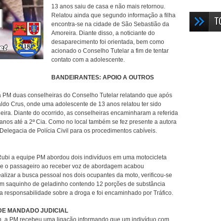
13 anos saiu de casa e não mais retornou.
Relatou ainda que segundo informação a filha
T
encontra-se na cidade de São Sebastião da
Amoreira. Diante disso, a noticiante do
desaparecimento foi orientada, bem como
acionado o Conselho Tutelar a fim de tentar
contato com a adolescente.
BANDEIRANTES: APOIO A OUTROS
 PM duas conselheiras do Conselho Tutelar relatando que após
do Crus, onde uma adolescente de 13 anos relatou ter sido
ra. Diante do ocorrido, as conselheiras encaminharam a referida
anos até a 2ª Cia. Como no local também se fez presente a autora
elegacia de Polícia Civil para os procedimentos cabíveis.
ubi a equipe PM abordou dois indivíduos em uma motocicleta
ue o passageiro ao receber voz de abordagem acabou
alizar a busca pessoal nos dois ocupantes da moto, verificou-se
 um saquinho de geladinho contendo 12 porções de substância
 responsabilidade sobre a droga e foi encaminhado por Tráfico.
DE MANDADO JUDICIAL
h, a PM recebeu uma ligação informando que um indivíduo com