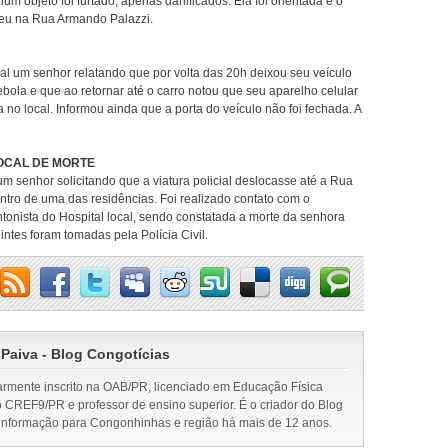
m objeto foi furtado, apenas danificados. Ela foi orientada e o
rreu na Rua Armando Palazzi.
l um senhor relatando que por volta das 20h deixou seu veículo
ola e que ao retornar até o carro notou que seu aparelho celular
no local. Informou ainda que a porta do veículo não foi fechada. A
OCAL DE MORTE
senhor solicitando que a viatura policial deslocasse até a Rua
ro de uma das residências. Foi realizado contato com o
ntonista do Hospital local, sendo constatada a morte da senhora
ntes foram tomadas pela Polícia Civil.
 Paiva - Blog Congotícias
armente inscrito na OAB/PR, licenciado em Educação Física
o CREF9/PR e professor de ensino superior. É o criador do Blog
 informação para Congonhinhas e região há mais de 12 anos.