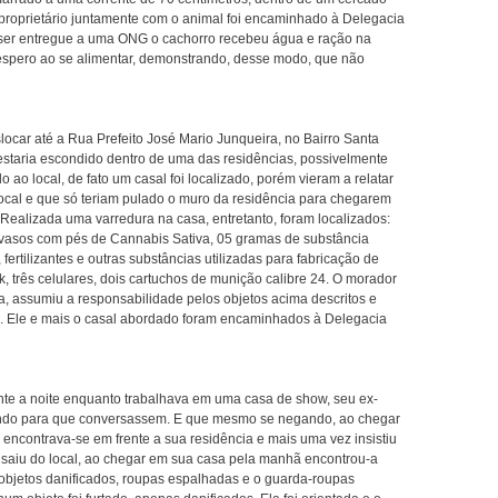
proprietário juntamente com o animal foi encaminhado à Delegacia
e ser entregue a uma ONG o cachorro recebeu água e ração na
sespero ao se alimentar, demonstrando, desse modo, que não
ocar até a Rua Prefeito José Mario Junqueira, no Bairro Santa
estaria escondido dentro de uma das residências, possivelmente
ao local, de fato um casal foi localizado, porém vieram a relatar
ocal e que só teriam pulado o muro da residência para chegarem
Realizada uma varredura na casa, entretanto, foram localizados:
ês vasos com pés de Cannabis Sativa, 05 gramas de substância
ertilizantes e outras substâncias utilizadas para fabricação de
três celulares, dois cartuchos de munição calibre 24. O morador
a, assumiu a responsabilidade pelos objetos acima descritos e
as. Ele e mais o casal abordado foram encaminhados à Delegacia
ante a noite enquanto trabalhava em uma casa de show, seu ex-
stindo para que conversassem. E que mesmo se negando, ao chegar
encontrava-se em frente a sua residência e mais uma vez insistiu
aiu do local, ao chegar em sua casa pela manhã encontrou-a
objetos danificados, roupas espalhadas e o guarda-roupas