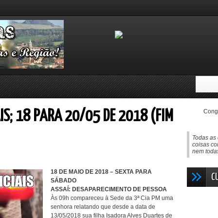
Congo
IS; 18 PARA 20/05 DE 2018 (FIM
Todas as 
coisas co
nem todas
18 DE MAIO DE 2018 – SEXTA PARA
C
SÁBADO
ASSAÍ: DESAPARECIMENTO DE PESSOA
Às 09h compareceu à Sede da 3ª Cia PM uma
senhora relatando que desde a data de
13/05/2018 sua filha Isadora Alves Duartes de