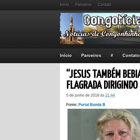
Inicio
Parceiros
Contato
Início
Parceiros
#
Contato
“JESUS TAMBÉM BEBI
FLAGRADA DIRIGINDO
5 de junho de 2018
às
21:44
Fonte:
Portal Banda B