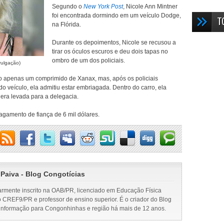
Segundo o
New York Post
, Nicole Ann Mintner
foi encontrada dormindo em um veículo Dodge,
T
na Flórida.
Durante os depoimentos, Nicole se recusou a
tirar os óculos escuros e deu dois tapas no
ombro de um dos policiais.
vulgação)
do apenas um comprimido de Xanax, mas, após os policiais
o veículo, ela admitiu estar embriagada. Dentro do carro, ela
era levada para a delegacia.
pagamento de fiança de 6 mil dólares.
 Paiva - Blog Congotícias
armente inscrito na OAB/PR, licenciado em Educação Física
o CREF9/PR e professor de ensino superior. É o criador do Blog
 informação para Congonhinhas e região há mais de 12 anos.