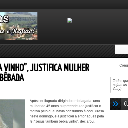
Congo
A VINHO”, JUSTIFICA MULHER
 BÊBADA
Todos que
sujam as 
Cury)
Após ser flagrada dirigindo embriagada, uma
C
mulher de 45 anos surpreendeu ao justificar o
motivo pelo qual havia consumido álcool. Presa
neste domingo, ela justificou a embriaguez pela
fé: “Jesus também bebia vinho”, declarou.