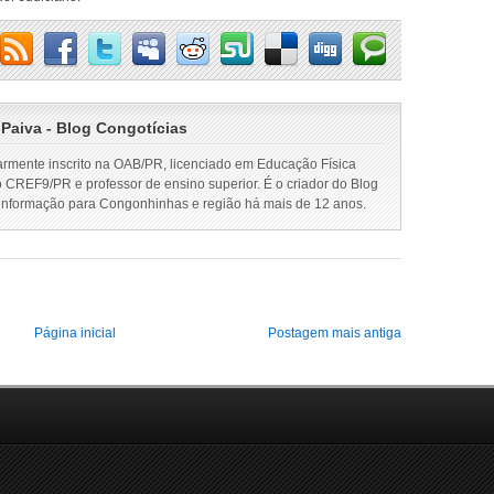
 Paiva - Blog Congotícias
armente inscrito na OAB/PR, licenciado em Educação Física
o CREF9/PR e professor de ensino superior. É o criador do Blog
 informação para Congonhinhas e região há mais de 12 anos.
Página inicial
Postagem mais antiga