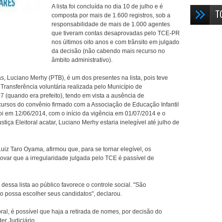
A lista foi concluída no dia 10 de julho e é
T
composta por mais de 1.600 registros, sob a
responsabilidade de mais de 1.000 agentes
que tiveram contas desaprovadas pelo TCE-PR
nos últimos oito anos e com trânsito em julgado
da decisão (não cabendo mais recurso no
âmbito administrativo).
, Luciano Merhy (PTB), é um dos presentes na lista, pois teve
 Transferência voluntária realizada pelo Município de
7 (quando era prefeito), tendo em vista a ausência de
ursos do convênio firmado com a Associação de Educação Infantil
oi em 12/06/2014, com o início da vigência em 01/07/2014 e o
tiça Eleitoral acatar, Luciano Merhy estaria inelegível até julho de
z Taro Oyama, afirmou que, para se tornar elegível, os
ovar que a irregularidade julgada pelo TCE é passível de
ssa lista ao público favorece o controle social. "São
o possa escolher seus candidatos", declarou.
oral, é possível que haja a retirada de nomes, por decisão do
er Judiciário.