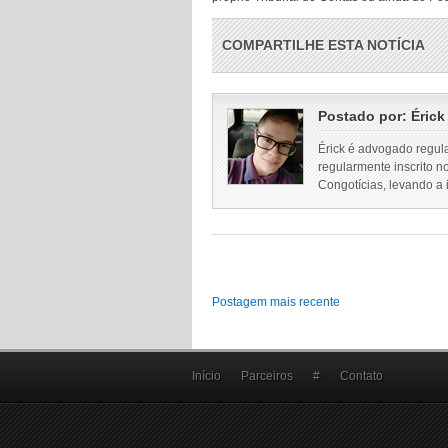
COMPARTILHE ESTA NOTÍCIA
Postado por:
Érick
Érick é advogado regul
regularmente inscrito n
Congotícias, levando a
Postagem mais recente
Início
Parceiros
#
Contato