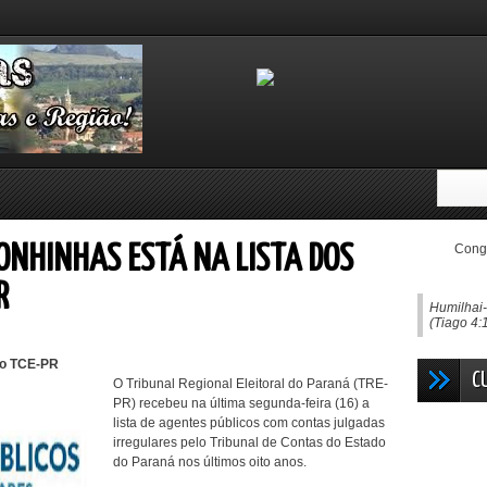
Congo
GONHINHAS ESTÁ NA LISTA DOS
R
Humilhai-
(Tiago 4:
do TCE-PR
C
O Tribunal Regional Eleitoral do Paraná (TRE-
PR) recebeu na última segunda-feira (16) a
lista de agentes públicos com contas julgadas
irregulares pelo Tribunal de Contas do Estado
do Paraná nos últimos oito anos.