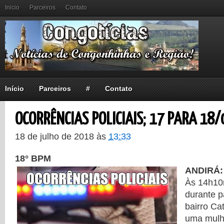
Inicio
Parceiros
Contato
Início
Parceiros
#
Contato
OCORRÊNCIAS POLICIAIS; 17 PARA 18/
18 de julho de 2018
às
13:33
18° BPM
ANDIRÁ
Às 14h10
durante p
bairro Cat
uma mulhe