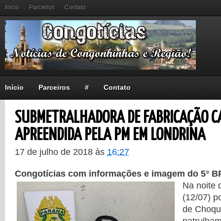
Inicio
Parceiros
Contato
Início
Parceiros
#
Contato
SUBMETRALHADORA DE FABRICAÇÃO CA
APREENDIDA PELA PM EM LONDRINA
17 de julho de 2018
às
16:27
Congotícias com informações e imagem do 5° 
Na noite d
(12/07) p
de Choqu