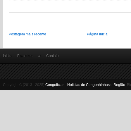
Postagem mais recente
Página inicial
Início
Parceiros
#
Contato
Copyright © (2013 - 2025)
Congotícias - Notícias de Congonhinhas e Região
.
Bl