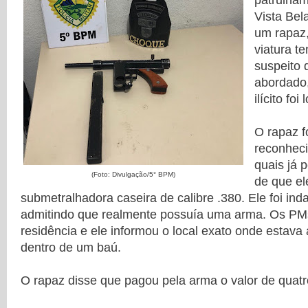
patrulham
Vista Bel
um rapaz,
viatura te
suspeito 
abordado,
ilícito fo
O rapaz fo
reconheci
quais já 
(Foto: Divulgação/5° BPM)
de que el
submetralhadora caseira de calibre .380. Ele foi in
admitindo que realmente possuía uma arma. Os PM
residência e ele informou o local exato onde estava
dentro de um baú.
O rapaz disse que pagou pela arma o valor de quatro