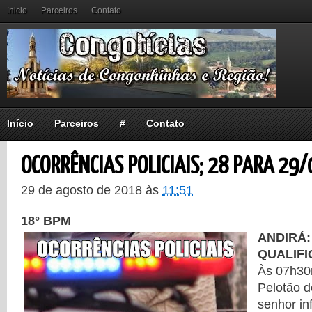
Inicio
Parceiros
Contato
Início
Parceiros
#
Contato
OCORRÊNCIAS POLICIAIS; 28 PARA 29/
29 de agosto de 2018
às
11:51
18° BPM
ANDIRÁ:
QUALIF
Às 07h30
Pelotão d
senhor in