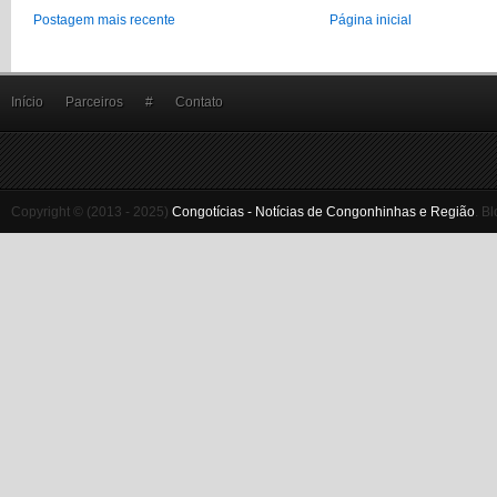
Postagem mais recente
Página inicial
Início
Parceiros
#
Contato
Copyright © (2013 - 2025)
Congotícias - Notícias de Congonhinhas e Região
.
Bl