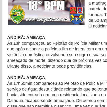
a madruga
bateria d
furtada. 
de 50 am
O notician
ANDIRÁ: AMEAÇA
Às 13h compareceu ao Pelotão de Polícia Militar u
que após acionar a polícia a fim de intervirem em u
violência doméstica envolvendo seu sogro e sua sogr
ameaçado de morte, dizendo que da próxima vez co
Diante disso, a noticiante pede providências.
ANDIRÁ: AMEAÇA
Às 17h50min compareceu ao Pelotão de Polícia Milit
serviço de água desta cidade relatando que ao tenta
havia sido cortada em uma residência localizada no
Dalaqua, acabou sendo ameaçado. De acordo com e
disse que não permitiria o serviço, uma vez que águ