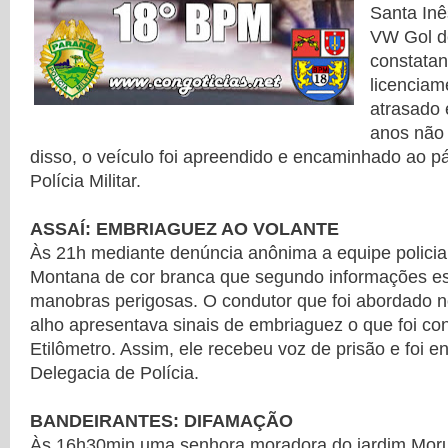
Santa Inê
VW Gol de
constata
licenciam
atrasado 
anos não
disso, o veículo foi apreendido e encaminhado ao pá
Polícia Militar.
ASSAÍ: EMBRIAGUEZ AO VOLANTE
Às 21h mediante denúncia anônima a equipe policia
Montana de cor branca que segundo informações est
manobras perigosas. O condutor que foi abordado no
alho apresentava sinais de embriaguez o que foi co
Etilômetro. Assim, ele recebeu voz de prisão e foi 
Delegacia de Polícia.
BANDEIRANTES: DIFAMAÇÃO
Às 16h30min uma senhora moradora do jardim Mor