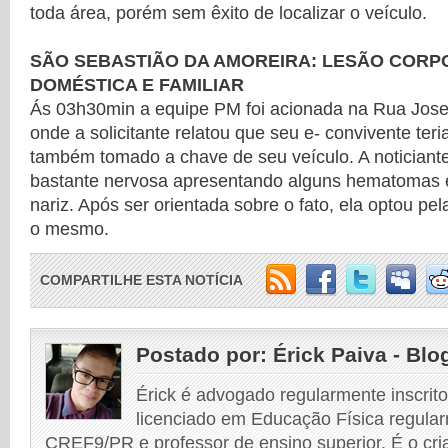
toda área, porém sem êxito de localizar o veículo.
SÃO SEBASTIÃO DA AMOREIRA: LESÃO CORPO
DOMÉSTICA E FAMILIAR
Ás 03h30min a equipe PM foi acionada na Rua Jos
onde a solicitante relatou que seu e- convivente teri
também tomado a chave de seu veículo. A noticiant
bastante nervosa apresentando alguns hematomas
nariz. Após ser orientada sobre o fato, ela optou pe
o mesmo.
COMPARTILHE ESTA NOTÍCIA
Postado por:
Érick Paiva - Blo
Érick é advogado regularmente inscri
licenciado em Educação Física regular
CREF9/PR e professor de ensino superior. É o cri