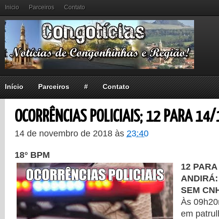
Inicio
Parceiros
Contato
Início
Parceiros
#
Contato
OCORRÊNCIAS POLICIAIS; 12 PARA 14/
14 de novembro de 2018
às
23:40
18° BPM
12 PARA 
ANDIRÁ:
SEM CN
Às 09h20m
em patrul