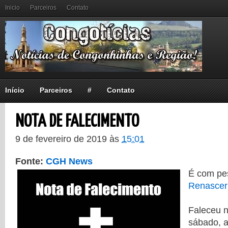
Inicio
Parceiros
Contato
Início
Parceiros
#
Contato
NOTA DE FALECIMENTO
9 de fevereiro de 2019
às
15:01
Fonte:
CGH News
É com pe
Renascer
Faleceu 
sábado, a